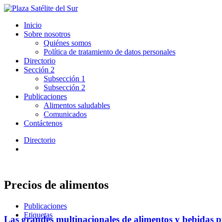
Inicio
Sobre nosotros
Quiénes somos
Política de tratamiento de datos personales
Directorio
Sección 2
Subsección 1
Subsección 2
Publicaciones
Alimentos saludables
Comunicados
Contáctenos
Directorio
Precios de alimentos
Publicaciones
Etiquetas
Las grandes multinacionales de alimentos y bebidas p